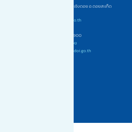
เลขที่ 242/1 หมู่ 12 ต.เชิงดอย อ.ดอยสะเก็ด
จ.เชียงใหม่ 50220
www.choengdoi.go.th
(053) 104900
โทรสาร (053) 104900
เทศบาลตำบลเชิงดอย
saraban@choengdoi.go.th