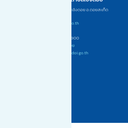
เลขที่ 242/1 หมู่ 12 ต.เชิงดอย อ.ดอยสะเก็ด
จ.เชียงใหม่ 50220
www.choengdoi.go.th
(053) 104900
โทรสาร (053) 104900
เทศบาลตำบลเชิงดอย
saraban@choengdoi.go.th