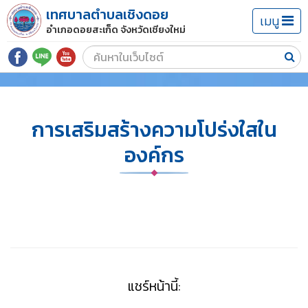
เทศบาลตำบลเชิงดอย
เมนู
อำเภอดอยสะเก็ด จังหวัดเชียงใหม่
การเสริมสร้างความโปร่งใสใน
องค์กร
แชร์หน้านี้: