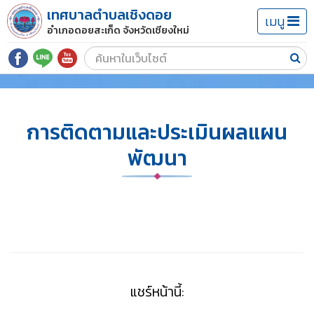
เทศบาลตำบลเชิงดอย
เมนู
อำเภอดอยสะเก็ด จังหวัดเชียงใหม่
การติดตามและประเมินผลแผน
พัฒนา
แชร์หน้านี้: