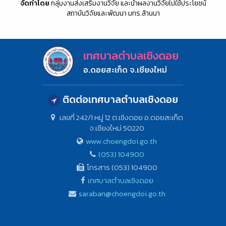
จัดทำโดย
กลุ่มงานส่งเสริมงานวิจัย และนำผลงานวิจัยไปใช้ประโยชน์
สถาบันวิจัยและพัฒนา มทร.ล้านนา
เทศบาลตำบลเชิงดอย
อ.ดอยสะเก็ด จ.เชียงใหม่
ติดต่อเทศบาลตำบลเชิงดอย
เลขที่ 242/1 หมู่ 12 ต.เชิงดอย อ.ดอยสะเก็ด
จ.เชียงใหม่ 50220
www.choengdoi.go.th
(053) 104900
โทรสาร (053) 104900
เทศบาลตำบลเชิงดอย
saraban@choengdoi.go.th