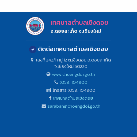
เทศบาลตำบลเชิงดอย
อ.ดอยสะเก็ด จ.เชียงใหม่
ติดต่อเทศบาลตำบลเชิงดอย
เลขที่ 242/1 หมู่ 12 ต.เชิงดอย อ.ดอยสะเก็ด
จ.เชียงใหม่ 50220
www.choengdoi.go.th
(053) 104900
โทรสาร (053) 104900
เทศบาลตำบลเชิงดอย
saraban@choengdoi.go.th