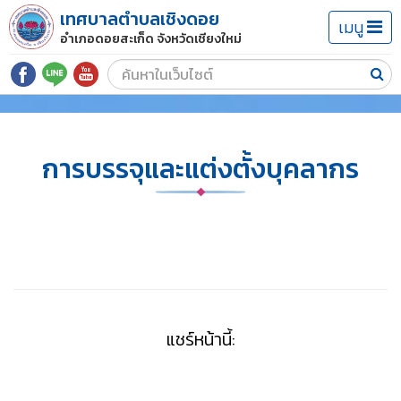
เทศบาลตำบลเชิงดอย
เมนู
อำเภอดอยสะเก็ด จังหวัดเชียงใหม่
การบรรจุและแต่งตั้งบุคลากร
แชร์หน้านี้: