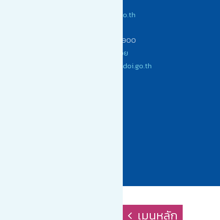
จ.เชียงใหม่ 50220
www.choengdoi.go.th
(053) 104900
โทรสาร (053) 104900
เทศบาลตำบลเชิงดอย
saraban@choengdoi.go.th
เมนูหลัก