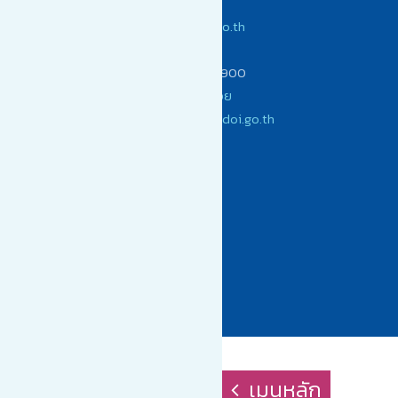
จ.เชียงใหม่ 50220
www.choengdoi.go.th
(053) 104900
โทรสาร (053) 104900
เทศบาลตำบลเชิงดอย
saraban@choengdoi.go.th
เมนูหลัก