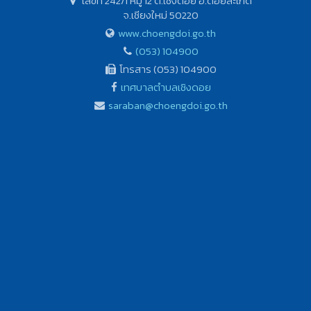
เลขที่ 242/1 หมู่ 12 ต.เชิงดอย อ.ดอยสะเก็ด
จ.เชียงใหม่ 50220
www.choengdoi.go.th
(053) 104900
โทรสาร (053) 104900
เทศบาลตำบลเชิงดอย
saraban@choengdoi.go.th