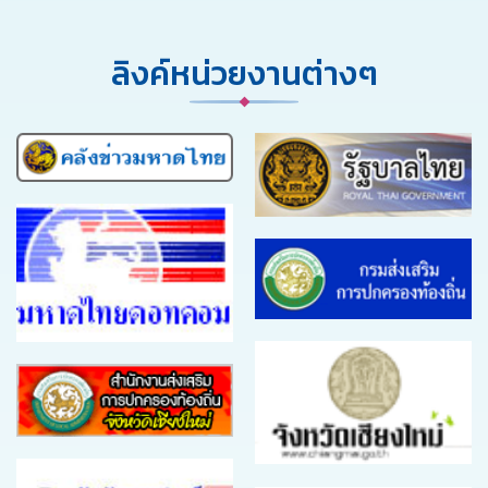
ลิงค์หน่วยงานต่างๆ